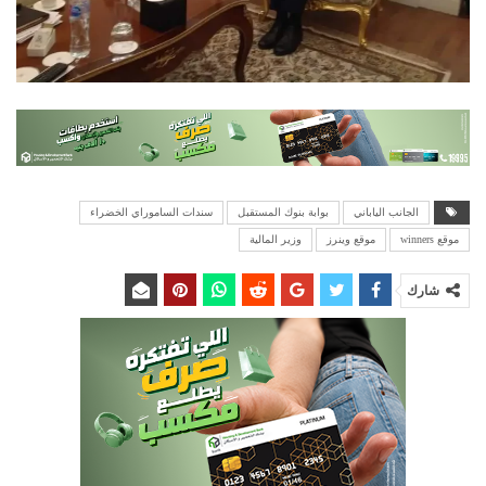
الجانب الياباني
بوابة بنوك المستقبل
سندات الساموراي الخضراء
موقع winners
موقع وينرز
وزير المالية
شارك