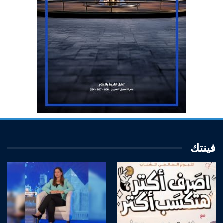
فينتك