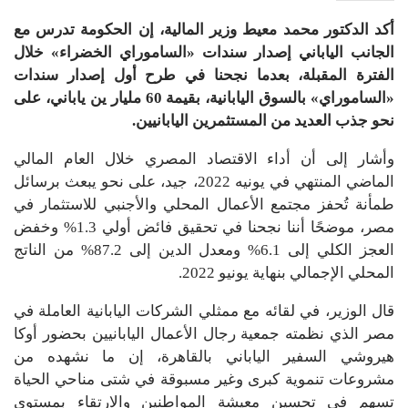
أكد الدكتور محمد معيط وزير المالية، إن الحكومة تدرس مع
الجانب الياباني إصدار سندات «الساموراي الخضراء» خلال
الفترة المقبلة، بعدما نجحنا في طرح أول إصدار سندات
«الساموراي» بالسوق اليابانية، بقيمة 60 مليار ين ياباني، على
نحو جذب العديد من المستثمرين اليابانيين.
وأشار إلى أن أداء الاقتصاد المصري خلال العام المالي
الماضي المنتهي في يونيه 2022، جيد، على نحو يبعث برسائل
طمأنة تُحفز مجتمع الأعمال المحلي والأجنبي للاستثمار في
مصر، موضحًا أننا نجحنا في تحقيق فائض أولي 1.3% وخفض
العجز الكلي إلى 6.1% ومعدل الدين إلى 87.2% من الناتج
المحلي الإجمالي بنهاية يونيو 2022.
قال الوزير، في لقائه مع ممثلي الشركات اليابانية العاملة في
مصر الذي نظمته جمعية رجال الأعمال اليابانيين بحضور أوكا
هيروشي السفير الياباني بالقاهرة، إن ما نشهده من
مشروعات تنموية كبرى وغير مسبوقة في شتى مناحي الحياة
تسهم في تحسين معيشة المواطنين والارتقاء بمستوى