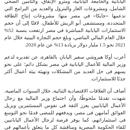
اليابانية والجامعة اليابانية، ومترو الإنفاق، والتأمين الصحي
الشامل، ومشروعات الغاز والبترول والعديد من البرامج التي
تدعمها «جايكا» في مصر منها: مشروعات إنتاج الطاقة
المتجددة، ومستشفى أبو الريش للأطفال، لافتًا إلى أن حجم
الاستثمارات اليابانية المباشرة في مصر ارتفعت بنسبة 52%
خلال العام المالي الماضي، وبلغ حجم التجارة البينية خلال عام
2021 نحو 1.5 مليار دولار بزيادة 13% عن عام 2020.
أعرب أوكا هيروشي سفير اليابان بالقاهرة، عن تقديره لدعم
وزير المالية للأعمال اليابانية في مصر بشكل دائم؛ على نحو
يسهم فى حل العديد من المشكلات وتهيئة بيئة أعمال أكثر
جذبًا للاستثمارات.
أضاف أن العلاقات الاقتصادية الثنائية، خلال السنوات الماضية،
شهدت تقدمًا ملحوظًا، وأن اجتماع وزير المالية مع رجال
الأعمال اليابانيين يعزز الثقة فى نفوس المستثمرين ويزيل
العوائق أمامهن فى مصر، ويدفعهم للمضى قدمًا نحو التوسع
فى استثماراتهم، كما يوفر فرصة لرجال الأعمال اليابانيين
للقاء الحكومة المصرية ومناقشة كل ما يتعلق بأعمالهم فى