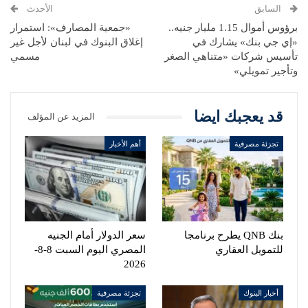
السابق
الأحدث
برؤوس أموال 1.15 مليار جنيه..
«جمعية المصارف»: استمرار
«إي جي بنك» يشارك في
إغلاق البنوك في لبنان لأجل غير
تأسيس شركات «متناهي الصغر
مسمي
وتأجير تمويلي»
قد يعجبك ايضا
المزيد عن المؤلف
تجزئة مصرفية
أهم الأخبار
بنك QNB يطرح برنامجا
سعر الدولار أمام الجنيه
للتمويل العقاري
المصري اليوم السبت 8-8-
2026
أخبار البنوك
تجزئة مصرفية