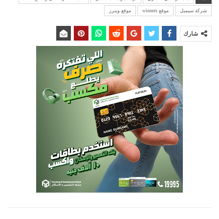
شركة سيمبل
موقع winners
موقع وينرز
شارك