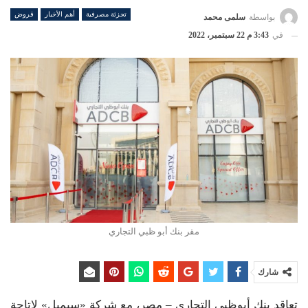
تجزئة مصرفية
أهم الأخبار
قروض
بواسطة
سلمى محمد
في
3:43 م 22 سبتمبر، 2022
مقر بنك أبو ظبي التجاري
شارك
تعاقد بنك أبوظبي التجاري – مصر، مع شركة «سيمبل» لإتاحة