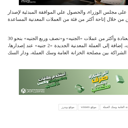
ض على مجلس الوزراء، والحصول علي الموافقة المبدئية لإصدار
سير على المواطنين من خلال إتاحة أكثر من فئة من العملات المعدنية المساعدة
ولفت إلى أنه سيتم الاستمرار فى إنتاج نفس الكميات المعتادة وأكثر من عملات «الجنيه» و«نصف وربع الجنيه» بنحو 30
مليون جنيه شهريًا، تزيد فى المواسم والأعياد والمناسبات، إضافة إلى العملة المعدنية الجديدة «2 جنيه» عند إصدارها،
ق الشراكة بين مصلحة الخزانة العامة وسك العملة، ودار السك
ة العامة وسك العملة
موقع winners
موقع وينرز