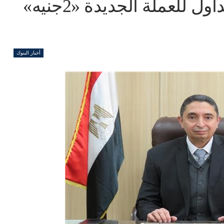
«سك العملة»: التصميم المتداول للعملة الجديدة «2جنيه»
أخبار البنوك