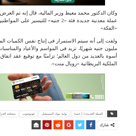
وكان الدكتور محمد معيط وزير المالية، قال إنه تم العر
عملة معدنية جديدة فئة «2 جنيه» للتي
«الفكة»
أسوة بالعديد من دول العالم؛ تزامنًا مع توقيع عقد اتفا
الملكية البريطانية «رويال منت».
العملة الجديدة ( 2 جنيه)
بوابة بنوك المستقبل
فوتوشوب
مصلحة الخزان
شارك