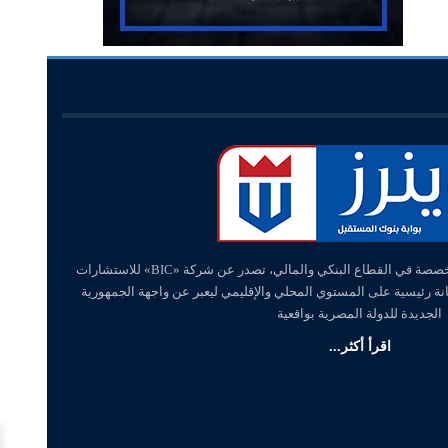
«وينرز – winners» منصة إلكترونية متخصصة في القطاع البنكي والمالي، تصدر عن شركة «BIC» للاستشارات
انة رئيسية على المستوي المحلي والإقليمي ليعبر عن واجهة الجمهورية
الجديدة للدولة المصرية بواقعية
اقرأ أكثر...