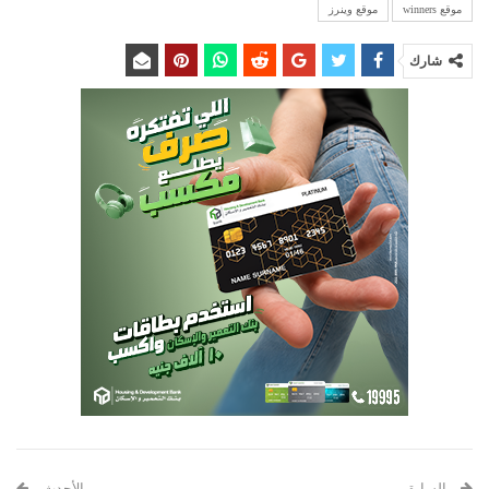
موقع winners
موقع وينرز
شارك
السابق
الأحدث