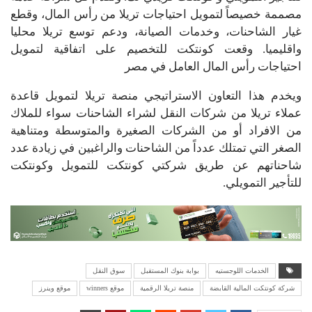
مصممة خصيصاً لتمويل احتياجات تريلا من رأس المال، وقطع
غيار الشاحنات، وخدمات الصيانة، ودعم توسع تريلا محليا
واقليميا. وقعت كونتكت للتخصيم على اتفاقية لتمويل
احتياجات رأس المال العامل في مصر
ويخدم هذا التعاون الاستراتيجي منصة تريلا لتمويل قاعدة
عملاء تريلا من شركات النقل لشراء الشاحنات سواء للملاك
من الافراد أو من الشركات الصغيرة والمتوسطة ومتناهية
الصغر التي تمتلك عدداً من الشاحنات والراغبين في زيادة عدد
شاحناتهم عن طريق شركتي كونتكت للتمويل وكونتكت
للتأجير التمويلي.
الخدمات اللوجستيه
بوابة بنوك المستقبل
سوق النقل
شركة كونتكت المالية القابضة
منصة تريلا الرقمية
موقع winners
موقع وينرز