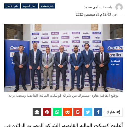
غير مصنف
أخبار البنوك
أهم الأخبار
بواسطة
سلمى محمد
في
12:03 م 28 سبتمبر، 2022
توقيع اتفاقية تعاون مشترك بين شركة كونتكت المالية القابضة ومنصة تريلا
شارك
أعلنت كونتكت المالية القابضة، الشركة المصرية الرائدة في