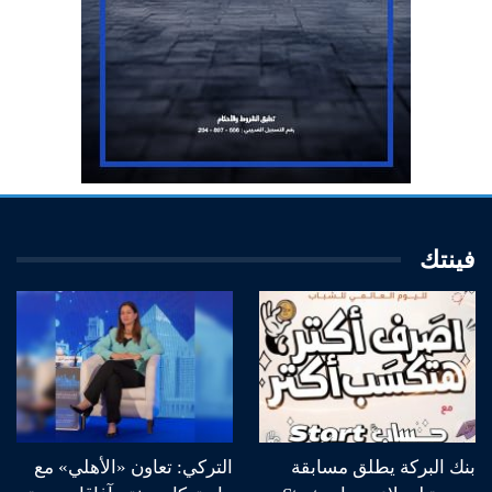
فينتك
بنك البركة يطلق مسابقة
التركي: تعاون «الأهلي» مع