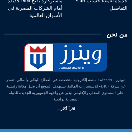
جديدة لعملاء حساب Start..
ماستركارد يفتح آفاقا جديدة
التفاصيل
أمام الشركات المصرية في
الأسواق العالمية
من نحن
«وينرز – winners» منصة إلكترونية متخصصة في القطاع البنكي والمالي، تصدر
عن شركة «BIC» للاستشارات المالية. يستهدف الموقع أن يحتل مكانة رئيسية
على المستوي المحلي والإقليمي ليعبر عن واجهة الجمهورية الجديدة للدولة
المصرية بواقعية
اقرأ أكثر...