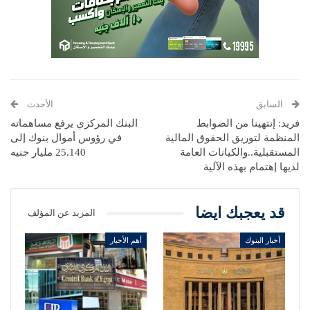
السابق
الأحدث
فريد: إنتهينا من الضوابط
البنك المركزي يرفع مساهماته
المنظمة لتوريق الحقوق المالية
في رؤوس أموال بنوك إلى
المستقبلية..والكيانات العامة
25.140 مليار جنيه
لديها إهتمام بهذه الآلية
قد يعجبك ايضا
المزيد عن المؤلف
أخبار البنوك
أهم الأخبار