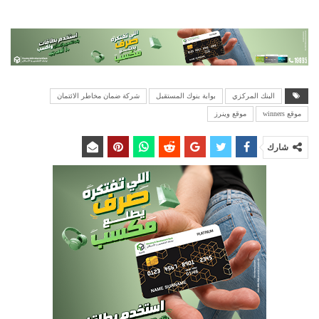
البنك المركزي
بوابة بنوك المستقبل
شركة ضمان مخاطر الائتمان
موقع winners
موقع وينرز
شارك