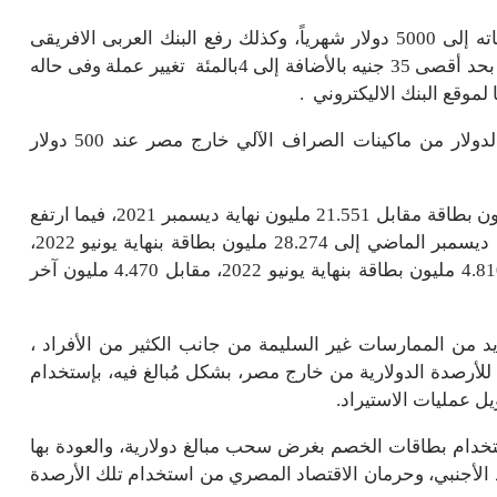
وخفّض بنك “HSBC” مصر الحد الأقصى لاستخدام بطاقاته إلى 5000 دولار شهرياً، وكذلك رفع البنك العربى الافريقى
الدولى عموله سحب الكاش من الماكينه بالخارج 5 بالمئة بحد أقصى 35 جنيه بالأضافة إلى 4بالمئة تغيير عملة وفى حاله
وحدد بنك أبوظبي الأول مصر الحد الأقصى لسحوبات الدولار من ماكينات الصراف الآلي خارج مصر عند 500 دولار
يشار إلى أن أن عدد بطاقات الخصم سجلت 22.959 مليون بطاقة مقابل 21.551 مليون نهاية ديسمبر 2021، فيما ارتفع
عدد البطاقات المدفوعة مقدمًا من 26.068 مليون بطاقة ديسمبر الماضي إلى 28.274 مليون بطاقة بنهاية يونيو 2022،
بينما سجل عدد بطاقات الائتمان بالسوق المصرية نحو 4.810 مليون بطاقة بنهاية يونيو 2022، مقابل 4.470 مليون آخر
 من الممارسات غير السليمة من جانب الكثير من الأفراد ،
لأرصدة الدولارية من خارج مصر، بشكل مُبالغ فيه، بإستخدام
يل عمليات الاستيراد.
خدام بطاقات الخصم بغرض سحب مبالغ دولارية، والعودة بها
د الأجنبي، وحرمان الاقتصاد المصري من استخدام تلك الأرصدة