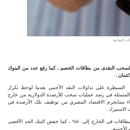
ت ائتمانية
سحب النقدى من بطاقات الخصم ، كما رفع عدد من البنوك
تمان .
السيطرة على تداولات النقد الأجنبي بعدما لوحظ تكرار
المتمثلة في رصد عمليات سحب للأرصدة الدولارية من خارج
داء ممايحرم الاقتصاد المصري من توظيف تلك الأرصدة في
لاستيراد .
ورفع البنك التجاري الدولي الرسوم على استخدامات البطاقات فى الخارج إلى 6% ، كما خفض البنك الحد الأقصى