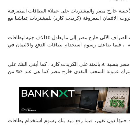
ملات الأجنبية خارج مصر والمشتريات على عملاء البطاقات المصرفية
وت الائتمان المعروفة (كريدت كارد) للمشتريات تماشيا مع
وخفض بنك مصر حد السحب النقدي الشهري من ماكينات الصراف الآلي خارج مصر إلى ما يعادل 10الاف جنيه لبطاقات
الكلاسيكية مقابل ما يعادل 20 ألف جنيه ، فيما ضاعف رسوم استخدام بطاقات الدفع والائتمان في
وعدَّل البنك الأهلي المصري، حدود السحب النقدي خارج مصر بنسبة 50بالمئة على الكريدت كارد ، كما أبقى البنك على
حدود المشتريات باستخدام الكريدت كارد خارج مصر، وترك عمولة السحب النقدي خارج مصر كما هي عند 3% من
كما أبقى على قيمة الرسوم المقرَّرة على كل سحبة 30 جنيهًا دون تغيير، فيما رفع ميد بنك رسوم استخدام بطاقات