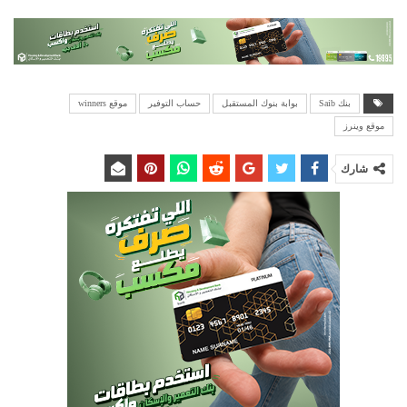
بنك Saib
بوابة بنوك المستقبل
حساب التوفير
موقع winners
موقع وينرز
شارك