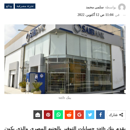
تجزئة مصرفية
ودائع
بواسطة
سلمى محمد
في
11:04 ص 12 أكتوبر، 2022
بنك saib
شارك
يقدم بنك saib حسابات التوفير بالجنيه المصري والذي يكون