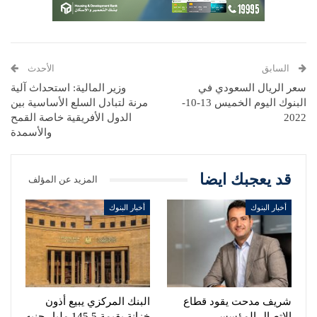
السابق
الأحدث
سعر الريال السعودي في
وزير المالية: استحداث آلية
البنوك اليوم الخميس 13-10-
مرنة لتبادل السلع الأساسية بين
2022
الدول الأفريقية خاصة القمح
والأسمدة
قد يعجبك ايضا
المزيد عن المؤلف
أخبار البنوك
أخبار البنوك
شريف مدحت يقود قطاع
البنك المركزي يبيع أذون
الاتصال المؤسسي
خزانة بقيمة 145.5 مليار جنيه