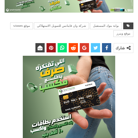
بوابة بنوك المستقبل
شركة وان فاينانس للتمويل الاستهلاكي
موقع winners
موقع وينرز
شارك