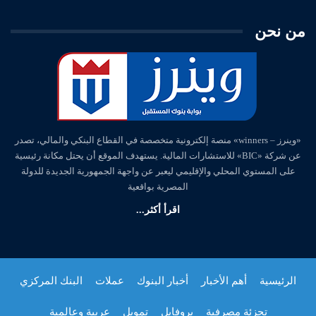
من نحن
«وينرز – winners» منصة إلكترونية متخصصة في القطاع البنكي والمالي، تصدر
عن شركة «BIC» للاستشارات المالية. يستهدف الموقع أن يحتل مكانة رئيسية
على المستوي المحلي والإقليمي ليعبر عن واجهة الجمهورية الجديدة للدولة
المصرية بواقعية
اقرأ أكثر...
الرئيسية
أهم الأخبار
أخبار البنوك
عملات
البنك المركزي
تجزئة مصرفية
بروفايل
تمويل
عربية وعالمية