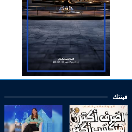
فينتك