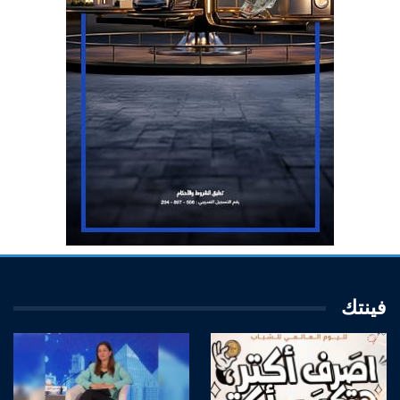
فينتك