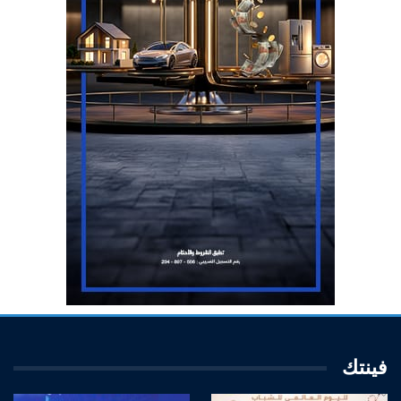
فينتك