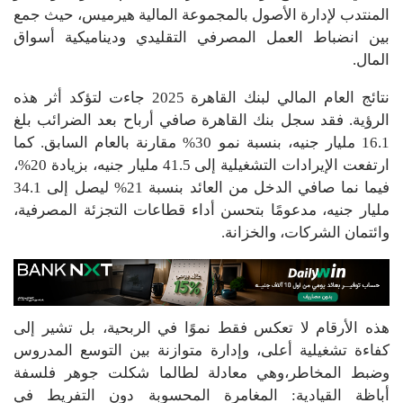
المنتدب لإدارة الأصول بالمجموعة المالية هيرميس، حيث جمع
بين انضباط العمل المصرفي التقليدي وديناميكية أسواق
المال.
نتائج العام المالي لبنك القاهرة 2025 جاءت لتؤكد أثر هذه
الرؤية. فقد سجل بنك القاهرة صافي أرباح بعد الضرائب بلغ
16.1 مليار جنيه، بنسبة نمو 30% مقارنة بالعام السابق. كما
ارتفعت الإيرادات التشغيلية إلى 41.5 مليار جنيه، بزيادة 20%،
فيما نما صافي الدخل من العائد بنسبة 21% ليصل إلى 34.1
مليار جنيه، مدعومًا بتحسن أداء قطاعات التجزئة المصرفية،
وائتمان الشركات، والخزانة.
هذه الأرقام لا تعكس فقط نموًا في الربحية، بل تشير إلى
كفاءة تشغيلية أعلى، وإدارة متوازنة بين التوسع المدروس
وضبط المخاطر،وهي معادلة لطالما شكلت جوهر فلسفة
أباظة القيادية: المغامرة المحسوبة دون التفريط في