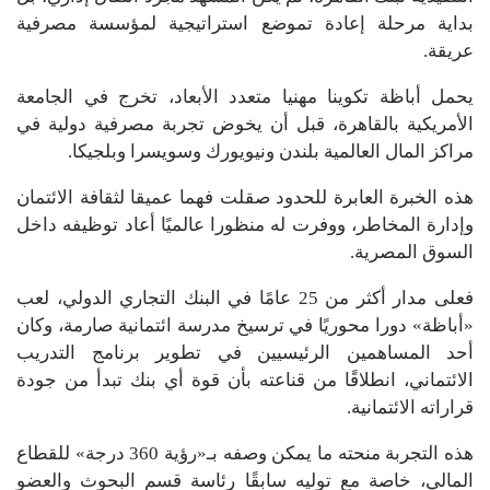
بداية مرحلة إعادة تموضع استراتيجية لمؤسسة مصرفية
عريقة.
يحمل أباظة تكوينا مهنيا متعدد الأبعاد، تخرج في الجامعة
الأمريكية بالقاهرة، قبل أن يخوض تجربة مصرفية دولية في
مراكز المال العالمية بلندن ونيويورك وسويسرا وبلجيكا.
هذه الخبرة العابرة للحدود صقلت فهما عميقا لثقافة الائتمان
وإدارة المخاطر، ووفرت له منظورا عالميًا أعاد توظيفه داخل
السوق المصرية.
فعلى مدار أكثر من 25 عامًا في البنك التجاري الدولي، لعب
«أباظة» دورا محوريًا في ترسيخ مدرسة ائتمانية صارمة، وكان
أحد المساهمين الرئيسيين في تطوير برنامج التدريب
الائتماني، انطلاقًا من قناعته بأن قوة أي بنك تبدأ من جودة
قراراته الائتمانية.
هذه التجربة منحته ما يمكن وصفه بـ«رؤية 360 درجة» للقطاع
المالي، خاصة مع توليه سابقًا رئاسة قسم البحوث والعضو