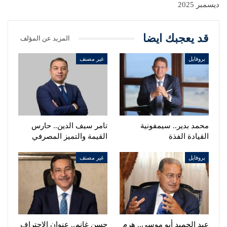
ديسمبر 2025
قد يعجبك ايضا
المزيد عن المؤلف
بروفايل
غير مصنف
محمد بدير.. سيمفونية
تامر سيف الدين.. حارس
القيادة الفذة
القيمة والتميز المصرفي
بروفايل
غير مصنف
عبد الحميد أبو موسى.. هرم
حسن غانم.. عنوان الاحتراف