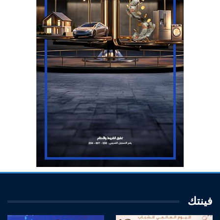
فينتك