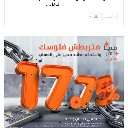
الدخل…
السابق
التالي