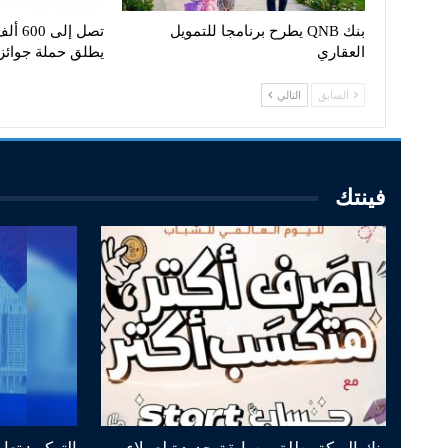
بنك QNB يطرح برنامجا للتمويل
تصل إل
العقاري
يطلق حملة جوائ
السابق
التالي
فينتك