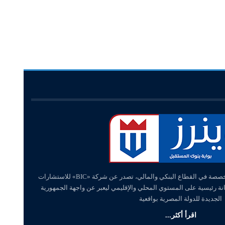
«وينرز – winners» منصة إلكترونية متخصصة في القطاع البنكي والمالي، تصدر عن شركة «BIC» للاستشارات
انة رئيسية على المستوي المحلي والإقليمي ليعبر عن واجهة الجمهورية
الجديدة للدولة المصرية بواقعية
اقرأ أكثر...