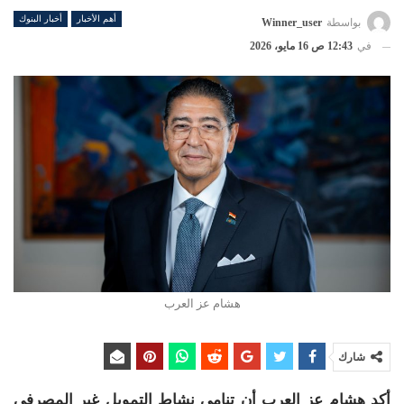
أهم الأخبار
أخبار البنوك
بواسطة
Winner_user
في
12:43 ص 16 مايو، 2026
هشام عز العرب
شارك
أكد
هشام عز العرب
أن تنامي نشاط التمويل غير المصرفي