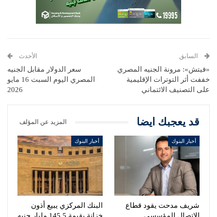
السابق
الأحدث
«فيتش»: مرونة الجنيه المصري
سعر الدولار مقابل الجنيه
خففت أثر التوترات الإقليمية
المصري اليوم السبت 16 مايو
على التصنيف الائتماني
2026
قد يعجبك ايضا
المزيد عن المؤلف
أخبار البنوك
أخبار البنوك
شريف مدحت يقود قطاع
البنك المركزي يبيع أذون
الاتصال المؤسسي
خزانة بقيمة 145.5 مليار جنيه