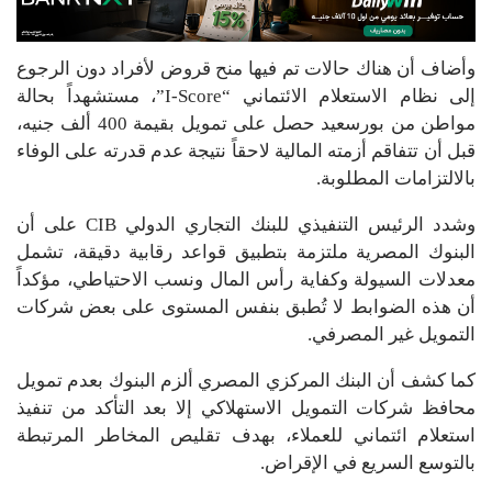
وأضاف أن هناك حالات تم فيها منح قروض لأفراد دون الرجوع
إلى نظام الاستعلام الائتماني “I-Score”، مستشهداً بحالة
مواطن من بورسعيد حصل على تمويل بقيمة 400 ألف جنيه،
قبل أن تتفاقم أزمته المالية لاحقاً نتيجة عدم قدرته على الوفاء
بالالتزامات المطلوبة.
وشدد الرئيس التنفيذي ل
لبنك التجاري الدولي CIB
على أن
البنوك المصرية ملتزمة بتطبيق قواعد رقابية دقيقة، تشمل
معدلات السيولة وكفاية رأس المال ونسب الاحتياطي، مؤكداً
أن هذه الضوابط لا تُطبق بنفس المستوى على بعض شركات
التمويل غير المصرفي.
كما كشف أن البنك المركزي المصري ألزم البنوك بعدم تمويل
محافظ شركات التمويل الاستهلاكي إلا بعد التأكد من تنفيذ
استعلام ائتماني للعملاء، بهدف تقليص المخاطر المرتبطة
بالتوسع السريع في الإقراض.