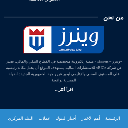
من نحن
«وينرز – winners» منصة إلكترونية متخصصة في القطاع البنكي والمالي، تصدر
عن شركة «BIC» للاستشارات المالية. يستهدف الموقع أن يحتل مكانة رئيسية
على المستوي المحلي والإقليمي ليعبر عن واجهة الجمهورية الجديدة للدولة
المصرية بواقعية
اقرأ أكثر...
الرئيسية
أهم الأخبار
أخبار البنوك
عملات
البنك المركزي