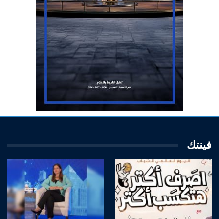
فينتك