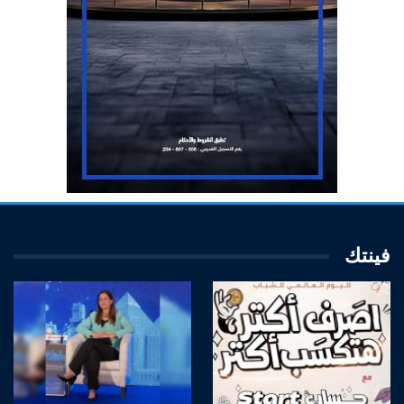
فينتك