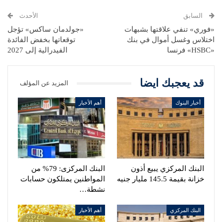
السابق
الأحدث
«فوري» تنفي علاقتها بشبهات
«جولدمان ساكس» تؤجل
اختلاس وغسل أموال في بنك
توقعاتها بخفض الفائدة
«HSBC» فرنسا
الفيدرالية إلى 2027
قد يعجبك ايضا
المزيد عن المؤلف
أخبار البنوك
أهم الأخبار
البنك المركزي يبيع أذون
البنك المركزى: 79% من
خزانة بقيمة 145.5 مليار جنيه
المواطنين يمتلكون حسابات
نشطة…
البنك المركزي
أهم الأخبار