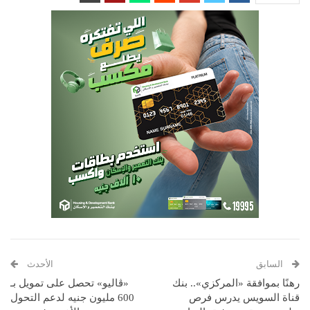
السابق
الأحدث
رهنًا بموافقة «المركزي».. بنك
«ڤاليو» تحصل على تمويل بـ
قناة السويس يدرس فرص
600 مليون جنيه لدعم التحول