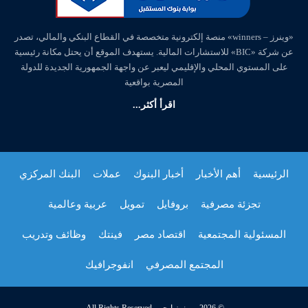
«وينرز – winners» منصة إلكترونية متخصصة في القطاع البنكي والمالي، تصدر
عن شركة «BIC» للاستشارات المالية. يستهدف الموقع أن يحتل مكانة رئيسية
على المستوي المحلي والإقليمي ليعبر عن واجهة الجمهورية الجديدة للدولة
المصرية بواقعية
اقرأ أكثر...
الرئيسية
أهم الأخبار
أخبار البنوك
عملات
البنك المركزي
تجزئة مصرفية
بروفايل
تمويل
عربية وعالمية
المسئولية المجتمعية
اقتصاد مصر
فينتك
وظائف وتدريب
المجتمع المصرفي
انفوجرافيك
© 2026 - وينرز إيجي. All Rights Reserved.