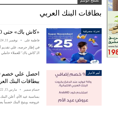
تصفح الوسم
بطاقات البنك العربي
«كاش باك» حتى 500 جنيه.. أحدث عروض بطاقات «العربي»
تجزئة مصرفية
فاطمة على
نوفمبر 11, 2024
في إطار حرصه، علي تقديم أ
الـ"كاش باك" للعملاء حاملي 
أهم الأخبار
ببطاقات البنك الع
حسام سمير
مارس 15, 2022
بمناسبة عيد الأم، أعلن الب
عروضه. ويتيح البنك خصماً 