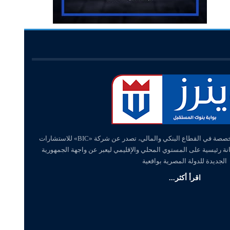
«وينرز – winners» منصة إلكترونية متخصصة في القطاع البنكي والمالي، تصدر عن شركة «BIC» للاستشارات
انة رئيسية على المستوي المحلي والإقليمي ليعبر عن واجهة الجمهورية
الجديدة للدولة المصرية بواقعية
اقرأ أكثر...