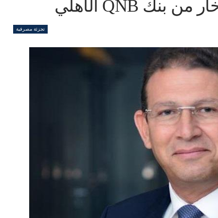
نك QNB الأهلي
تجزئة مصرفية