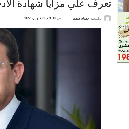
تعرف علي مزايا شهادة الادخار من ب
في
9:30 م 26 فبراير، 2022
بواسطة
حسام سمير