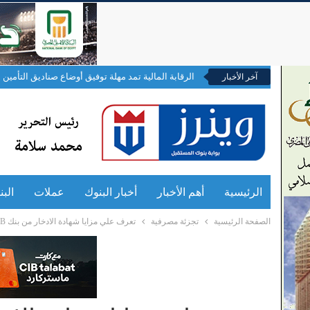
الرقابة المالية تمد مهلة توفيق أوضاع صناديق التأمين ال
آخر الأخبار
الرئيسية
أهم الأخبار
أخبار البنوك
عملات
الب
الصفحة الرئيسية
تجزئة مصرفية
تعرف علي مزايا شهادة الادخار من بنك QNB الأهلي