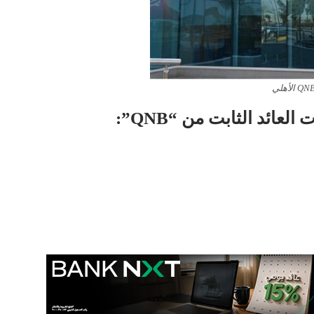
عائد الثابت من “QNB”: