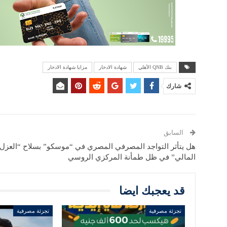
بنك QNB الأهلي
شهادة الادخار
مزايا شهادة الادخار
شارك
السابق
هل يتأثر التواجد المصرفي المصري في “موسكو” بسلاح “العزل
المالي” في ظل طمأنة المركزي الروسي
قد يعجبك ايضا
تجزئة مصرفية
تجزئة مصرفية