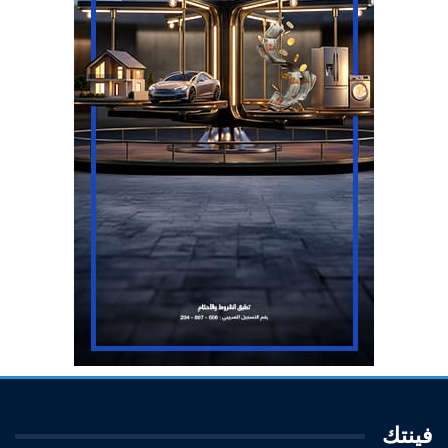
فينتك