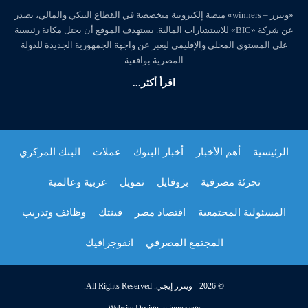
«وينرز – winners» منصة إلكترونية متخصصة في القطاع البنكي والمالي، تصدر
عن شركة «BIC» للاستشارات المالية. يستهدف الموقع أن يحتل مكانة رئيسية
على المستوي المحلي والإقليمي ليعبر عن واجهة الجمهورية الجديدة للدولة
المصرية بواقعية
اقرأ أكثر...
الرئيسية
أهم الأخبار
أخبار البنوك
عملات
البنك المركزي
تجزئة مصرفية
بروفايل
تمويل
عربية وعالمية
المسئولية المجتمعية
اقتصاد مصر
فينتك
وظائف وتدريب
المجتمع المصرفي
انفوجرافيك
© 2026 - وينرز إيجي. All Rights Reserved.
Website Design:
winnersegy