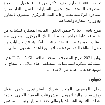
تخطت 1.300 مليار جنيه لأكثر من 1000 عميل … طرح
المصرف المتحد منتج تحويل السيارات للعمل بالغاز ضمن
المبادرة الرئاسية تحت رعاية البنك المركزي المصري بالتعاون
مع وزارة التجارة والصناعة.
طرح باقة “اجيال” ضمن الحلول المالية المبتكرة للشباب من
16 – 21 عاما تماشيا مع قرار البنك المركزي المصري ضم
الفئات العمرية من 16 -21 سنة … امكانية فتح حسابات من
خلال البطاقة الشخصية فقط لتوسيع قاعدة الشمول المالي.
يوليو 2021 طرح المصرف المتحد بطاقة U-Got-A-Gift هدية
استثنائية مبتكرة للمناسبات المختلفة اعياد ميلاد … النجاح …
مولود جديد … عدية في الاعياد …
لايتهاون
دخل المصرف المتحد شريك استراتيجي ضمن بنوك
ومؤسسات مالية لتمويل المشروعات القومية الكبري لخدمة
اهداف التنمية الشاملة باجمالي 1.335 مليار جنيه … سبتمبر