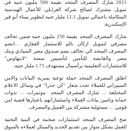
2021 شارك المصرف المتحد بقيمة 500 مليون جنيه في
تمويل مشترك لصالح شركة الغرابلي للأعمال الهندسية
المتكاملة باجمالي تمويل 12.3 مليار جنيه لتطوير ميناء أبو قير
الإسكندرية.
شارك المصرف المتحد بقيمة 250 مليون جنيه ضمن تحالف
مصرفي لتمويل اركان بالم للاستثمار العقاري …انضم
المصرف المتحد الي تحالف يضم صندوق مصر السیادي وبنك
مصر والقابضة للتأمين لتأسيس منصة “لايتهاوس”
للاستثمارات التعليمية برأسمال مستهدف 1.75 مليار جنيه.
اطلق المصرف المتحد حملة توعية بسرية البيانات والامن
السيبراني للعملاء تحت شعار “كن حذرا” في وسائل الاعلام
المختلفة … شارك المصرف المتحد موتمرات … ندوات
حماية وتامين بيانات العملاء واستثماراتهم باعتبارها قضية امن
قومي … مسئولية مشتركة بين العميل والمصرف.
ضخ المصرف المتحد استثمارات ضخمة في البنية التحتية
للعمل بشكل متواز بين تقديم الجديد والمبتكر لعملاءه بالسوق