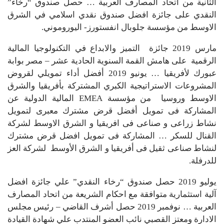
الثانية من اتحاد المصارف العربية … حصل صندوق “رخاء”
النقدي على جائزة افضل صندوق نقدي اسلامي في الشرق
الاوسط من مؤسسة جلوبال انفستورز- اليوروموني.
مارس 2019 جائزة التميز والابداع في التكنولوجيا المالية
الرقمية على هامش القمة السنوية الحادية عشر – مصر بوابة
عبورك لأفريقيا … يونيو 2019 أفضل أداء تمويلي لقروض
المشروعات الاستراتيجية الكبري المشتركة بأفريقيا والشرق
الاوسط وروسيا من مؤسسة EMEA المالية الدولية عن
المشاركة فى تمويل أفضل قرض مشترك معبرى لتمويل
نشاط زراعى و صناعى فى افريقيا و الشرق الاوسط لشركة
القنال للسكر … المشاركة فى تمويل افضل قرض مشترك
لنشاط صناعى ثقيل فى أفريقيا و الشرق الأوسط لشركة العز
للدرفلة.
يوليو 2019 حصل صندوق “رخاء النقدي” علي جائزة افضل
آلية استثمارية متوافقة مع احكام الشريعة من اتحاد المصارف
العربية … نوفمبر 2019 حصل أشرف القاضي – رئيس مجلس
الادارة ومعتز القصبي نائب العضو المنتدب علي شهادة القيادة