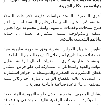
جودة الخدمات، والمعاملات المالية للعملاء سواء تقليدية، أو
متوافقة مع احكام الشريعة.
أجرى المصرف المتحد دراسات دقيقة لاحتياجات العملاء
الحالية، في محاولة التنبؤ بطموحاتهم المستقبلية من اجل
طرح منتجات، وخدمات تناسبهم، وابتكار مجموعة من الحلول
البنكية والتكنولوجية لتنمية استثمارات العملاء … حماية
بياناتهم الشخصية والبنكية.
تطوير وتاهيل الكوادر البشرية وفق منظومة تعليمية فنية
ضخمة لتعظيم انتاجيتها من خلال اكاديمية النجوم الساطعة …
مؤسسات تعليمية كبري … تفنيات اعمال الرقمنة لتقليل
الوقت والجهد والمخاطر … المشاركة في خلق فرص استثمار
لقطاع المشروعات الصغيرة والمتوسطة … حوافز استثمارية
… اقتصادية عالية للقطاع الواعد باعتباره أحد ركائز تنمية
المجتمع … بناء قاعدة صناعية وانتاجية مصرية …
يشارك المصرف المتحد من خلال حلوله التمويلية المتخصصة
… المبتكرة … خدماته الرقمية عالية الجودة في بناء ثقافة