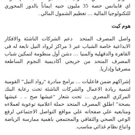
اي فاينانس حصة 35 مليون جنيه ايماناً بالدور المحوري
للتكنولوجيا المالية … تعظيم الشمول المالي .
هوم كيت
واصل المصرف المتحد دعم الشركات الناشئة والافكار
الابداعية خاصة الشباب عبر 3 مراكز لرواد النيل تابعة له فى
القاهرة والدقهلية والمنيا … دشن أول منظومة لتمكين شباب
المصرف المتحد من خريجي أكاديمية النجوم الساطعة
مصرفيا وإداريا.
إشراكهم ضمن فاعليات … برامج مبادرة “رواد النيل” القومية
لتنمية ريادة الاعمال والشركات الناشئة تحت رعاية البنك
المركزي المصري … تحت شعار “عيشها صح .. . عيشها
بصحة” اطلق المصرف المتحد حملة اعلامية توعوية لعملاءه
ومتابعيه علي صفحاته علي مواقع التواصل الاجتماعي لرفع
الوعي الصحي والثقافي والمجتمعي باهمية ممارسة الرياضة
واتباع نظام غذائي مناسب.