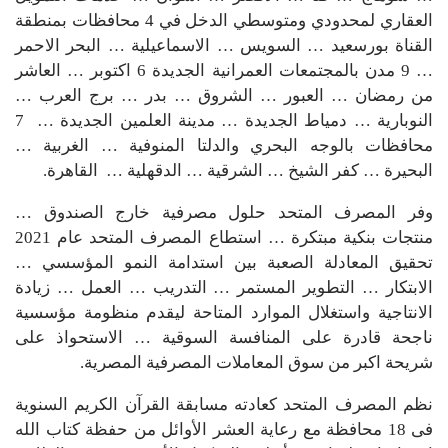
العقاري لمحدودي ومتوسطي الدخل في 4 محافظات بمنطقة
القناة بورسعيد … السويس … الاسماعيلية … البحر الاحمر
… 9 مدن بالمجتمعات العمرانية الجديدة 6 اكتوبر … العاشر
من رمضان … العبور … الشروق … بدر … برج العرب …
النوبارية … دمياط الجديدة … مدينة العلمين الجديدة … 7
محافظات بالوجه البحري والدلتا المنوفية … الغربية …
البحيرة … كفر الشيخ … الشرقية … الدقهلية … القاهرة.
وفر المصرف المتحد حلول مصرفية خارج الصندوق …
منتجات بنكية مبتكرة … استطاع المصرف المتحد عام 2021
تحقيق المعادلة الصعبة بين استدامة النمو المؤسسي …
الابتكار … التطوير المستمر … التدريب … العمل … زيادة
الانتاجية واستغلال الموارد المتاحة ليقدم منظومة مؤسسية
ناجحة قادرة على المنافسة السوقية … الاستحواذ على
شريحة اكبر من سوق المعاملات المصرفية المصرية.
نظم المصرف المتحد كعادته مسابقة القرآن الكريم السنوية
فى 18 محافظة مع رعاية العشر الأوائل من حفظة كتاب الله