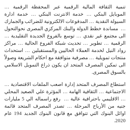
تنمية الثقافة المالية الرقمية عبر المحفظة الرقمية …
الموبايل البنكي … خدمة الانترنت البنكي … خدمة ادارة
السيولة النقدية … المدفوعات الالكترونية للضرائب والجمارك
… مساندة خطط الدولة والبنك المركزي المصرى نحوالتحول
الى مجتمع غير نقدي … توسع بالفروع الجديدة التقليدية …
الرقمية … تطوير … تحديث شبكة الفروع الحالية … مراكز
رواد النيل لخدمة العملاء الحاليين والمستقبلين … استحداث
منتجات تمويلية … مصرفية متوافقة مع احكام الشريعة وصولاً
الى تمكين المصرف المتحد ان يكون ذراع التمويل الاسلامي
بالسوق المصرى.
استطاع المصرف المتحد إدارة اصعب الملفات الاقتصادية …
الاجتماعية … الثقافية الهامة … المؤثرة علي الصعيد المحلي
… الاقليمي باحترافية عالية … رفع راسماله الي 5 مليارات
جنيه من الأرباح المرحلة … تصدر المصرف المتحد قائمة
اوائل البنوك التي تتوافق مع قانون البنوك الجديد 194 عام
2020.