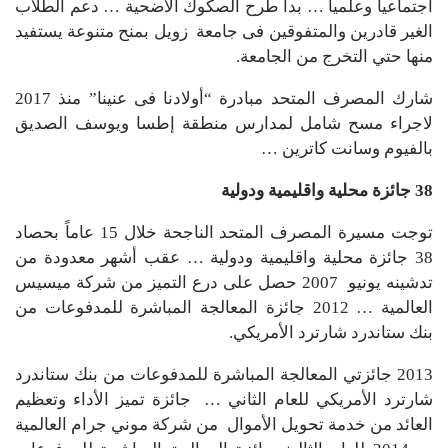
اجتماعيا وعلميا … بدأ طرح الصكوك الأضحية … دعم الطلاب
الغير قادرين والمتفوقين فى جامعة زويل بمنح متنوعة يستفيد
منها حتي التخرج من الجامعة.
شارك المصرف المتحد مبادرة “أولادنا فى عنينا” منذ 2017
لاجراء مسح شامل لمدارس منطقة إطسا ويوسف الصديق
بالفيوم وسانت كاترين …
38 جائزة محلية واقليمية ودولية
توجت مسيرة المصرف المتحد الناجحة خلال 15 عاماً بحصاد
38 جائزة محلية واقليمية ودولية … عقب أشهر معدودة من
تدشينه يونيو 2007 حصل على درع التميز من شركة ميسيس
العالمية … 2012 جائزة المعالجة المباشرة للمدفوعات من
بنك ستاندرد شارترد الأمريكي.
2013 جائزتي المعالجة المباشرة للمدفوعات من بنك ستاندرد
شارترد الأمريكي للعام الثاني … جائزة تميز الأداء وتعظيم
العائد من خدمة تحويل الأموال من شركة موني جرام العالمية