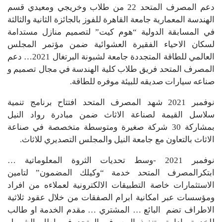
دعم المصرف المتحد 22 من طلاب وخريجي ومعيدي قسم
الهندسة المعمارية جامعة القاهرة للفوز بالجائزة الثانية والثالثة
في المسابقة الدولية “هوم كيت” لتصميم منازل مستدامة
لسكان الاحياء الفقيرة العشوائية ضمن مؤتمر المجلس
العالمي للطاقة المتجددة جامعة لشبونة البرتغال 2021… دعم
المصرف المتحد فريق طلاب كلية الهندسة في مجال تصميم و
صناعه سيارات صديقه للبيئة موفره للطاقة.
نوفمبر 2021 شهد المصرف المتحد افتتاح برنامج تنمية
سلاسل القيمة لصناعة الاثاث ضمن مبادرة رواد النيل
بمشاركة 30 شركة صغيرة ومتوسطة متخصصة في صناعة
الاثاث بالتعاون مع جامعة النيل والمجلس التصديري للاثاث.
نوفمبر 2021 -وسط تحديات الثروة المعلوماتية …
ابتكرالمصرف المتحد خدمة “وكيلك المضمون” لتامين
الاستثمارات خاصة التطبيقات الالكترونية لعملاءه من افراد
ومؤسسات عبر امكانية ابرام الصفقات من خلال عقود ثلاثية
الاطراف تضم البائع … المشتري … مقدم الخدمة او طالب