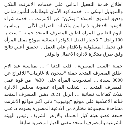
اطلاق خدمة التفعيل الذاتي علي خدمات الانترنت البنكي
والموبايل البنكي … خدمة كود الأمان للبطاقات لتأمين شامل
ودقيق لتسوق العملاء “اونلاين” عبر الانترنت … خدمة شراء
الاوعية الادخارية ذاتيا من ماكينات الصراف الآلي … بمناسبة
اليوم العالمي للمراة اطلق المصرف المتحد حملة ” ست بـ
100 راجل ” لاختيار افضل الكوادر النسائية نموذج يمثل المرأة
في تحمل المسئولية والاقدام علي العمل… تحقيق أعلي نتائج
وفق طرق مبتكرة لادارة الاعمال والوقتز
حملة “الست المصرية .. قلب الدنيا ” … بمناسبة عيد الام
اطلق المصرف المتحد حملة “سجون بلا غارمات” للافراج عن
3000 سيدة … استحوذت المرأة على 30% من قوة عمل
المصرف المتحد … شغلت المراة عضوية مجلس الادارة
بثلاث كفاءات نسائية … ابريل 2021 دشن المصرف المتحد
قناته الاعلامية علي موقع “يوتيوب” ثاني اكبر مواقع الانترنت
مشاهدة بمجموعة مختارة من الادعية المصورة بصوت د. علي
جمعة عضو هيئة كبار العلماء بالازهر الشريف رئيس الهيئة
الشرعية بالمصرف المتحد مفتي الديار المصرية سابقا.