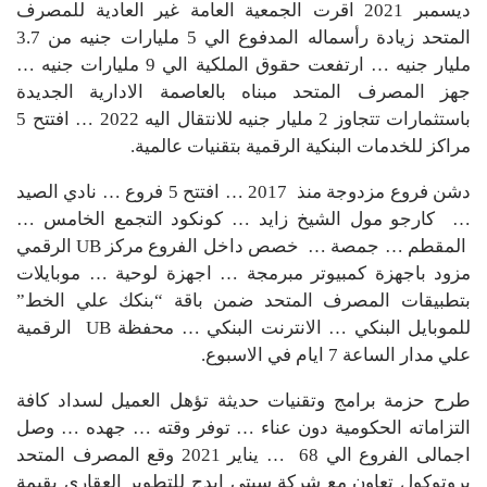
ديسمبر 2021 اقرت الجمعية العامة غير العادية للمصرف
المتحد زيادة رأسماله المدفوع الي 5 مليارات جنيه من 3.7
مليار جنيه … ارتفعت حقوق الملكية الي 9 مليارات جنيه …
جهز المصرف المتحد مبناه بالعاصمة الادارية الجديدة
باستثمارات تتجاوز 2 مليار جنيه للانتقال اليه 2022 … افتتح 5
مراكز للخدمات البنكية الرقمية بتقنيات عالمية.
دشن فروع مزدوجة منذ 2017 … افتتح 5 فروع … نادي الصيد
… كارجو مول الشيخ زايد … كونكود التجمع الخامس …
المقطم … جمصة … خصص داخل الفروع مركز UB الرقمي
مزود باجهزة كمبيوتر مبرمجة … اجهزة لوحية … موبايلات
بتطبيقات المصرف المتحد ضمن باقة “بنكك علي الخط”
للموبايل البنكي … الانترنت البنكي … محفظة UB الرقمية
علي مدار الساعة 7 ايام في الاسبوع.
طرح حزمة برامج وتقنيات حديثة تؤهل العميل لسداد كافة
التزاماته الحكومية دون عناء … توفر وقته … جهده … وصل
اجمالى الفروع الي 68 … يناير 2021 وقع المصرف المتحد
بروتوكول تعاون مع شركة سيتي ايدج للتطوير العقاري بقيمة