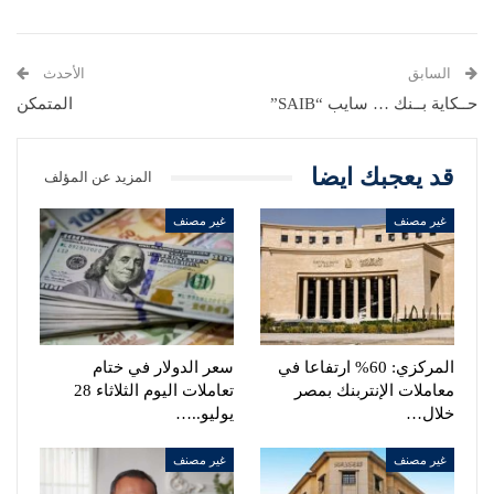
السابق
الأحدث
حــكاية بــنك … سايب “SAIB”
المتمكن
قد يعجبك ايضا
المزيد عن المؤلف
غير مصنف
غير مصنف
المركزي: 60% ارتفاعا في
سعر الدولار في ختام
معاملات الإنتربنك بمصر
تعاملات اليوم الثلاثاء 28
خلال…
يوليو..…
غير مصنف
غير مصنف