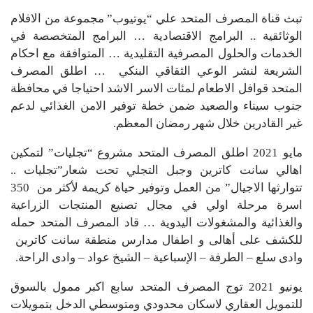
تبث قناة المصرف المتحد علي “يوتيوب” مجموعة من الافلام
الوثائقية .. البرامج الاقتصادية … البرامج المتخصصة في
الخدمات والحلول المصرفية التقليدية … المتوافقة مع احكام
الشريعة لنشر الوعي الثقاقي البنكي … اطلق المصرف
المتحد قوافل الاطعام لمئات الاسر الاشد احتياجا في محافظة
جنوب سيناء والصعيد ضمن خطة توفير الامن الغذائي لدعم
غير القادرين خلال شهر رمضان المعظم.
مايو 2021 اطلق المصرف المتحد مشروع “تجليات” لتمكين
اهالي سانت كاترين وجبل التجلي تحت شعار”تجليات ..
تتوارثها الاجيال” من العمل وتوفير حياة كريمة لأكثر من 350
اسرة مرحلة اولي في مجال تصنيع المنتجات الزراعية
والغذائية والمشغولات اليدوية … قاد المصرف المتحد حمله
للكشف على أهالى و اطفال مدارس منطقة سانت كاترين
وادى سلع – الطرفة – الإسباعية – الشيخ عواد – وادى الراحة.
يونيو 2021 توج المصرف المتحد سابع اكبر ممول بالسوق
للتمويل العقاري لاسكان محدودي ومتوسطي الدخل بتمويلات