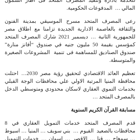
للخدمة بادارة وتنفيذ المصرف المتحد فى اطار الشمول
المالي … المدفوعات الحكومية.
رعى المصرف المتحد مسرح الموسيقي بمدينة الفنون
والثقافة بالعاصمة الادارية الجديدة تزامنا مع اطلاق مصر
للجمهورية الثانية … ديسمبر 2021 شارك المصرف المتحد
كمؤسس بقيمة 50 مليون جنيه في صندوق “أفانز منارة”
صندوق الصناديق للمساهمة فى تنمية المشروعات الصغيرة
والمتوسطة.
تعظيم العائد الاقتصادي لتحقيق رؤية مصر 2030… احتلت
محافظة المنيا المرتبة الاولي علي محافظات الوجة القبلي
بخدمات التموي العقاري لاسكان محدودي ومتوسطي الدخل
بالمصرف المتحد …
مسابقة القرآن الكريم السنوية
قدم المصرف المتحد خدمات التمويل العقاري في 8
محافظات بالصعيد الفيوم … بني سويف … المنيا … اسيوط
… سوهاج … قنا … الاقصر … اسوان … خدمات التمويل