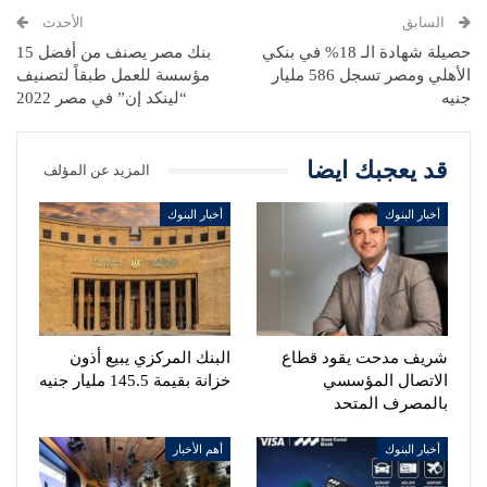
السابق
الأحدث
حصيلة شهادة الـ 18% في بنكي
بنك مصر يصنف من أفضل 15
الأهلي ومصر تسجل 586 مليار
مؤسسة للعمل طبقاً لتصنيف
جنيه
“لينكد إن” في مصر 2022
قد يعجبك ايضا
المزيد عن المؤلف
أخبار البنوك
أخبار البنوك
شريف مدحت يقود قطاع
البنك المركزي يبيع أذون
الاتصال المؤسسي
خزانة بقيمة 145.5 مليار جنيه
بالمصرف المتحد
أخبار البنوك
أهم الأخبار