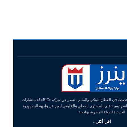
«وينرز – winners» منصة إلكترونية متخصصة في القطاع البنكي والمالي، تصدر عن شركة «BIC» للاستشارات
انة رئيسية على المستوي المحلي والإقليمي ليعبر عن واجهة الجمهورية
الجديدة للدولة المصرية بواقعية
اقرأ أكثر...