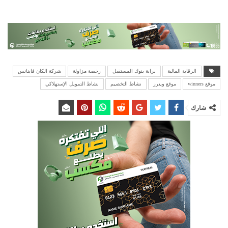
الرقابة المالية
برابة بنوك المستقبل
رخصة مزاولة
شركة الكان فاينانس
موقع winners
موقع وينرز
نشاط التخصيم
نشاط التمويل الإستهلاكي
شارك