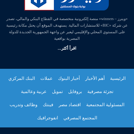
«وينرز – winners» منصة إلكترونية متخصصة في القطاع البنكي والمالي، تصدر
عن شركة «BIC» للاستشارات المالية. يستهدف الموقع أن يحتل مكانة رئيسية
على المستوي المحلي والإقليمي ليعبر عن واجهة الجمهورية الجديدة للدولة
المصرية بواقعية
اقرأ أكثر...
الرئيسية
أهم الأخبار
أخبار البنوك
عملات
البنك المركزي
تجزئة مصرفية
بروفايل
تمويل
عربية وعالمية
المسئولية المجتمعية
اقتصاد مصر
فينتك
وظائف وتدريب
المجتمع المصرفي
انفوجرافيك