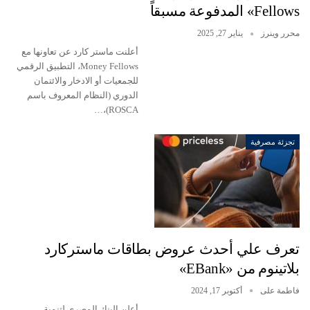
Fellows» المدفوعة مسبقاً
محرر وينرز
يناير 27, 2025
أعلنت ماستر كارد عن تعاونها مع
Money Fellows، التطبيق الرقمي
للجمعيات أو الادخار والائتمان
الدوري (النظام المعروف باسم
ROSCA)،…
تجزئة مصرفية
تعرف علي أحدث عروض بطاقات ماستركارد
بلاتينوم من «EBank»
فاطمة على
أكتوبر 17, 2024
أعلن البنك المصري لتنمية