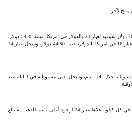
نتج لآخر.
سجل سعر الذهب في امريكا عند سعر الاوقية، قيمة 1845 دولار للاوقية لعيار 24 بالدولار في أمريكا، قيمة 59.35 دولار،
وسجل عيار 21 في امريكا بالدولار، قيمة 51.92، وسجل عيار 18 في امريكا بالدولار، قيمة 44.50 دولار، وسجل عيار 14
سجل سعر الذهب العالمي قيمة 1856 دولار في اععلى مستوياته خلال ثلاثة ايام، وسجل ادنى مستوياته في 3 ايام عند
يتنوع الذهب على عدة عيارات صُنِّفت وفقاً لنسبة الذهب في كل كيلو، أغلاها عيار 24 لوجود أعلى نسبة للذهب به تبلغ