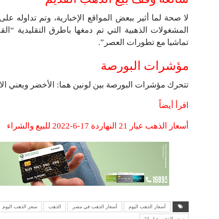
لا صحة لما أثير ببعض المواقع الإخبارية، وتم تداوله 
المشغولات الذهبية التي تم دمغها باطرق التقليدية “القل
تماشيا مع تطورات العصر”.
مؤشرات البورصة
تتحرك مؤشرات البورصة بين لونين هما: الأخضر ويعني الار
اقرأ أيضاً
أسعار الذهب عيار 21 النهاردة 17-6-2022 للبيع والشراء
أسعار الذهب اليوم
أسعار الذهب في مصر
الذهب
سعر الذهب اليوم
سعر الذهب عيار 24