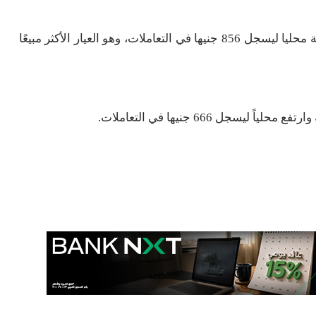
سجل سعر جرام الذهب اليوم السبت عيار 18 الأقل تكلفة محليا ليسجل 856 جنيها في التعاملات، وهو العيار الأكثر مبيعًا