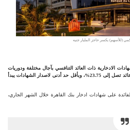
كمي (للأسهم) يكسر حاجز المليار جنيه
ات الادخارية ذات العائد التنافسي بآجال مختلفة ودوريات
صرف متنوعة، يقدم «القاهرة» شهادات الادخار بأسعار عائد تصل إلى 23.75%، وبأقل حد أدنى لاصدار الشهادات يبدأ
فائدة على شهادات ادخار بنك القاهرة خلال الشهر الجاري،