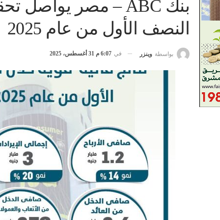
بنك ABC – مصر يواصل ت
النصف الأول من عام 2025
في
6:07 م 31 أغسطس، 2025
بواسطة
وينزر