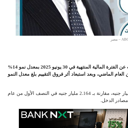
حقق بنك ABC – مصر صافي أرباح بلغت 1.217 مليار جنيه عن الفترة المالية المنتهية في 30 يونيو 2025 بمعدل نمو 14%
في نفس الفترة من العام الماضي، وبعد استبعاد أثر فروق التقييم بلغ معدل النمو
وارتفع صافي الدخل من العائد بنسبة 13% ليبلغ 2.444 مليار جنيه، مقارنة بـ 2.164 مليار جنيه في النصف الأول من عام