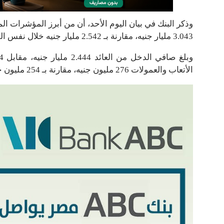
3.043 مليار جنيه، مقارنة بـ 2.542 مليار جنيه خلال نفس الفترة من العام الماضي ، بمعدل نمو قدره 20%.
الأتعاب والعمولات 276 مليون جنيه، مقارنة بـ 254 مليون جنيه، بنسبة زيادة قدرها 9%.