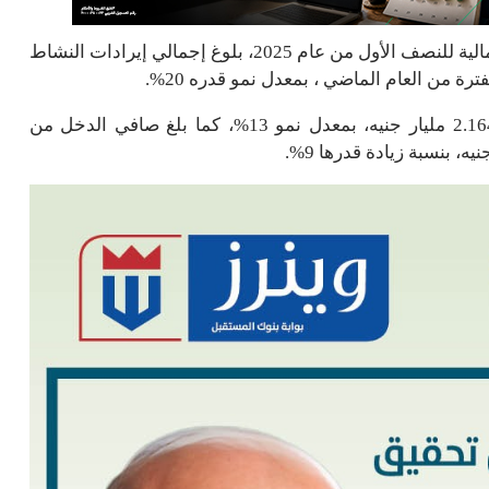
وذكر البنك في بيان اليوم الأحد، أن من أبرز المؤشرات المالية للنصف الأول من عام 2025، بلوغ إجمالي إيرادات النشاط
وبلغ صافي الدخل من العائد 2.444 مليار جنيه، مقابل 2.164 مليار جنيه، بمعدل نمو 13%، كما بلغ صافي الدخل من