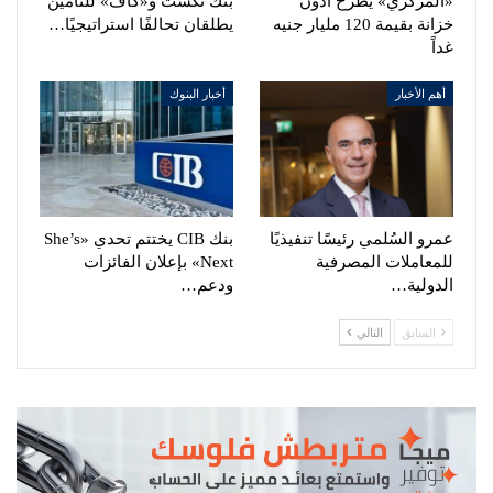
«المركزي» يطرح أذون
بنك نكست و«كاف» للتأمين
خزانة بقيمة 120 مليار جنيه
يطلقان تحالفًا استراتيجيًا…
غداً
أهم الأخبار
أخبار البنوك
عمرو السُلمي رئيسًا تنفيذيًا
بنك CIB يختتم تحدي «She’s
للمعاملات المصرفية
Next» بإعلان الفائزات
الدولية…
ودعم…
السابق
التالي